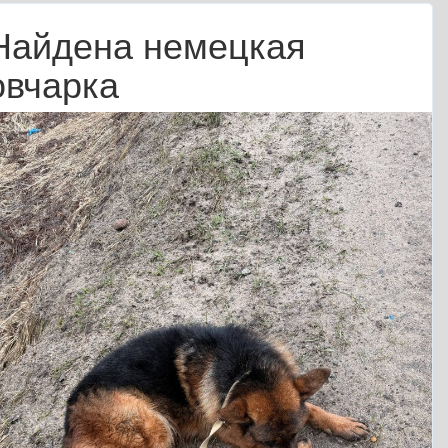
Найдена немецкая
овчарка