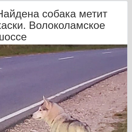
Найдена собака метит
хаски. Волоколамское
шоссе