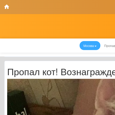
Москва
Пропав
Пропал кот! Вознагражд