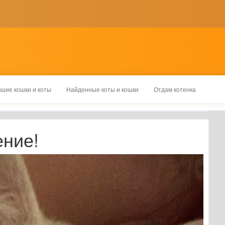
шие кошки и коты
Найденные коты и кошки
Отдам котенка
ение!