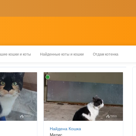
шие кошки и коты
Найденные коты и кошки
Отдам котенка
Найдена Кошка
Метис