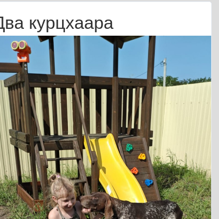
Два курцхаара