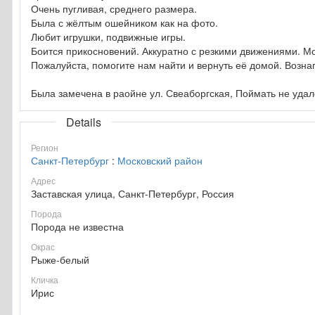
Очень пугливая, среднего размера.
Была с жёлтым ошейником как на фото.
Любит игрушки, подвижные игры.
Боится прикосновений. Аккуратно с резкими движениями. М
Пожалуйста, помогите нам найти и вернуть её домой. Возна
Была замечена в раойне ул. Свеаборгская, Поймать не удало
Details
Регион
Санкт-Петербург
:
Московский район
Адрес
Заставская улица, Санкт-Петербург, Россия
Порода
Порода не известна
Окрас
Рыже-белый
Кличка
Ирис