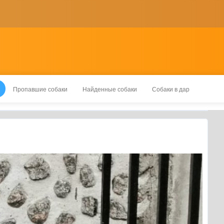
Пропавшие собаки
Найденные собаки
Собаки в дар