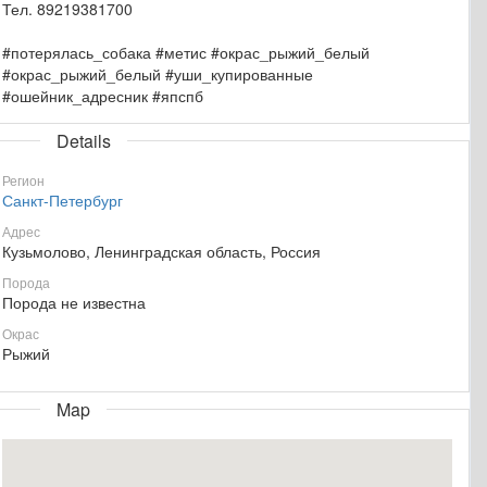
Тел. 89219381700
#потерялась_собака #метис #окрас_рыжий_белый
#окрас_рыжий_белый #уши_купированные
#ошейник_адресник #япспб
Details
Регион
Санкт-Петербург
Адрес
Кузьмолово, Ленинградская область, Россия
Порода
Порода не известна
Окрас
Рыжий
Map