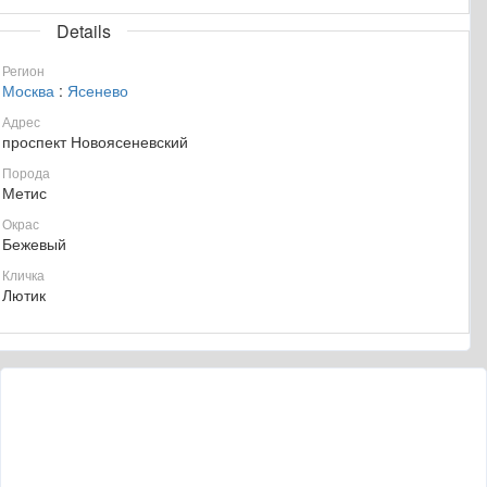
Details
Регион
Москва
:
Ясенево
Адрес
проспект Новоясеневский
Порода
Метис
Окрас
Бежевый
Кличка
Лютик