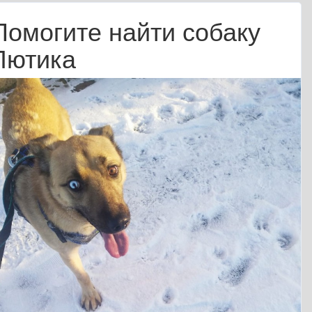
Помогите найти собаку
Лютика