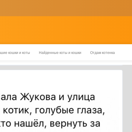
шие кошки и коты
Найденные коты и кошки
Отдам котенка