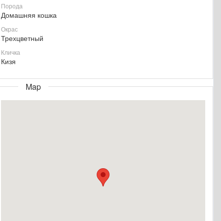
Порода
Домашняя кошка
Окрас
Трехцветный
Кличка
Кизя
Map