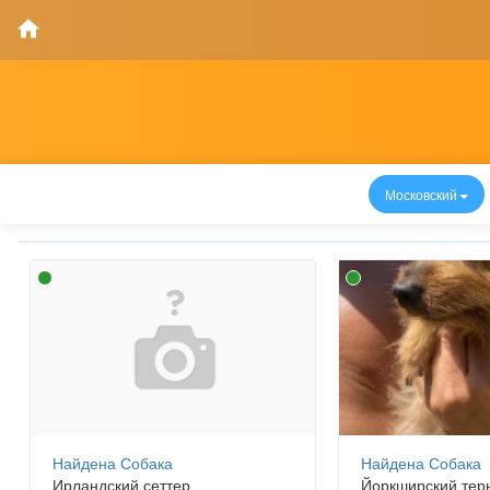
Московский
Найдена Собака
Найдена Собака
Ирландский сеттер
Йоркширский тер