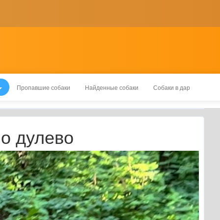
Пропавшие собаки
Найденные собаки
Собаки в дар
но дулево