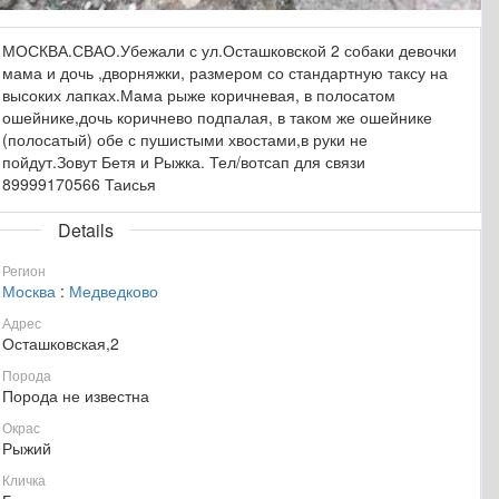
МОСКВА.СВАО.Убежали с ул.Осташковской 2 собаки девочки
мама и дочь ,дворняжки, размером со стандартную таксу на
высоких лапках.Мама рыже коричневая, в полосатом
ошейнике,дочь коричнево подпалая, в таком же ошейнике
(полосатый) обе с пушистыми хвостами,в руки не
пойдут.Зовут Бетя и Рыжка. Тел/вотсап для связи
89999170566 Таисья
Details
Регион
Москва
:
Медведково
Адрес
Осташковская,2
Порода
Порода не известна
Окрас
Рыжий
Кличка