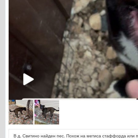
В д. Свитино найден пес. Похож на метиса стаффорда или 