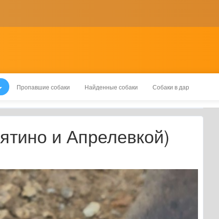
Пропавшие собаки
Найденные собаки
Собаки в дар
лятино и Апрелевкой)