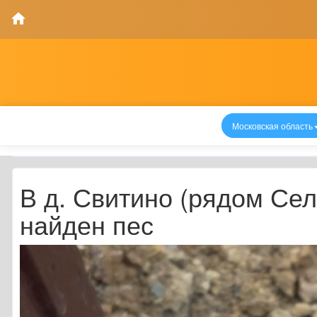
Московская область
В д. Свитино (рядом Се
найден пес