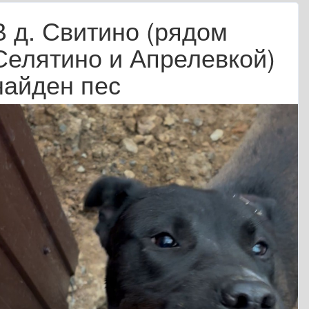
В д. Свитино (рядом
Селятино и Апрелевкой)
найден пес