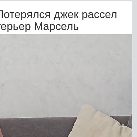
Потерялся джек рассел
терьер Марсель