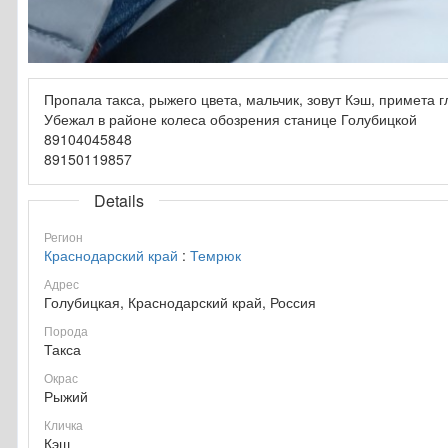
Пропала такса, рыжего цвета, мальчик, зовут Кэш, примета г
Убежал в районе колеса обозрения станице Голубицкой
89104045848
89150119857
Details
Регион
Краснодарский край
:
Темрюк
Адрес
Голубицкая, Краснодарский край, Россия
Порода
Такса
Окрас
Рыжий
Кличка
Кэш