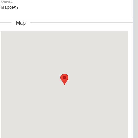
Кличка
Марсель
Map