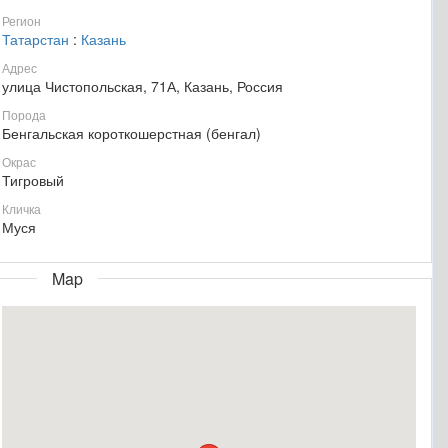
Регион
Татарстан
:
Казань
Адрес
улица Чистопольская, 71А, Казань, Россия
Порода
Бенгальская короткошерстная (бенгал)
Окрас
Тигровый
Кличка
Муся
Map