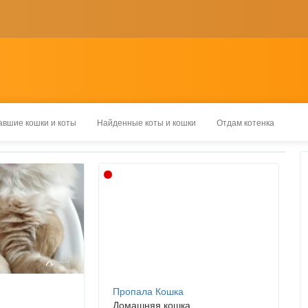
вшие кошки и коты
Найденные коты и кошки
Отдам котенка
Пропала Кошка
Домашняя кошка