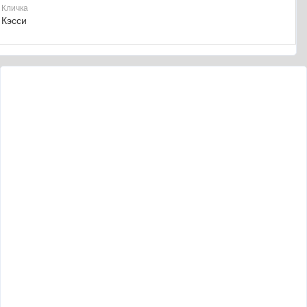
Кличка
Кэсси