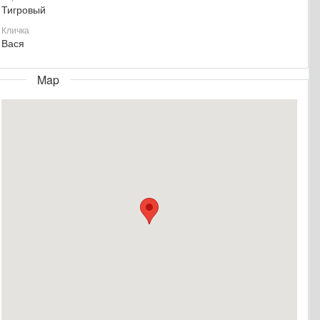
Тигровый
Кличка
Вася
Map