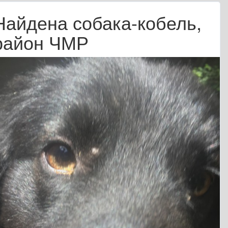
Найдена собака-кобель,
район ЧМР