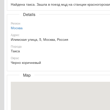
Найдена такса. Зашла в поезд мцд на станции красногорска
Details
Регион
Москва
Адрес
Илимская улица, 5, Москва, Россия
Порода
Такса
Окрас
Черно коричневый
Map