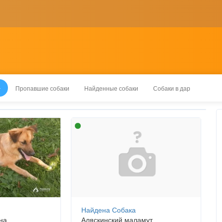
Пропавшие собаки
Найденные собаки
Собаки в дар
Найдена Собака
на
Аляскинский маламут